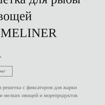
вощей
IMELINER
4
.
ить?
я решетка с фиксатором для жарки
и мелких овощей и морепродуктов