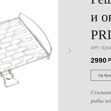
и о
PR
АРТ: 820
р
2990
Где Куп
Стальна
рыбы ил