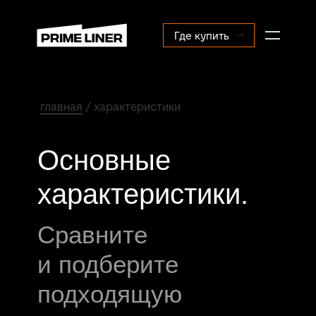
Где купить
главная
/ характеристики
Основные
характеристики.
Сравн
ит
е
и подберите
подходящую