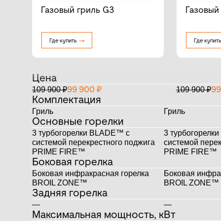
Газовый гриль G3
Газовый
Где купить
Где купит
Цена
99 900 ₽
99
109 900 ₽
109 900 ₽
Комплектация
Гриль
Гриль
Основные горелки
3 турбогорелки BLADE™ с
3 турбогорелк
системой перекрестного поджига
системой перек
PRIME FIRE™
PRIME FIRE™
Боковая горелка
Боковая инфракрасная горелка
Боковая инфра
BROIL ZONE™
BROIL ZONE™
Задняя горелка
—
—
Максимальная мощность, кВт