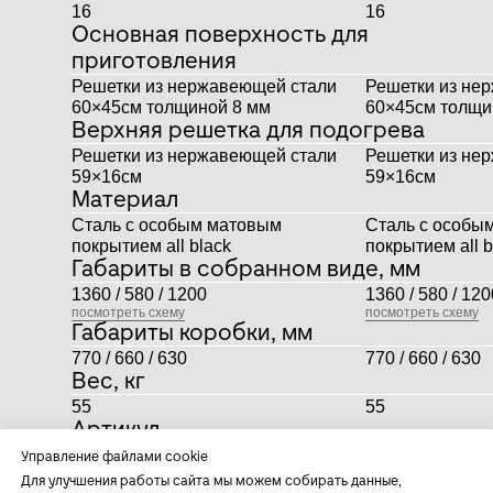
16
16
Основная поверхность для
приготовления
Решетки из нержавеющей стали
Решетки из не
60×45см толщиной 8 мм
60×45см толщи
Верхняя решетка для подогрева
Решетки из нержавеющей стали
Решетки из не
59×16см
59×16см
Материал
Сталь с особым матовым
Сталь с особы
Сталь с особым матовым
Сталь с особы
покрытием all black
покрытием all b
покрытием all black
покрытием all b
Габариты в собранном виде, мм
1360 / 580 / 1200
1360 / 580 / 120
1360 / 580 / 1200
1360 / 580 / 120
посмотреть схему
посмотреть схему
посмотреть схему
посмотреть схему
Габариты коробки, мм
770 / 660 / 630
770 / 660 / 630
Вес, кг
55
55
Артикул
77326
77326
Управление файлами cookie
Для улучшения работы сайта мы можем собирать данные,